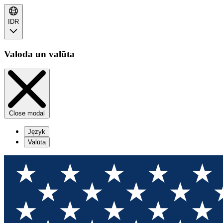
IDR
Valoda un valūta
Close modal
Język
Valūta