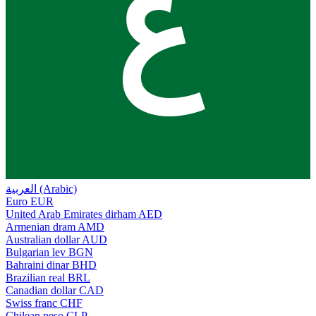
ع
العربية (Arabic)
Euro
EUR
United Arab Emirates dirham
AED
Armenian dram
AMD
Australian dollar
AUD
Bulgarian lev
BGN
Bahraini dinar
BHD
Brazilian real
BRL
Canadian dollar
CAD
Swiss franc
CHF
Chilean peso
CLP