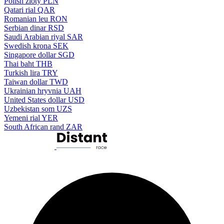
Polish zloty
PLN
Qatari rial
QAR
Romanian leu
RON
Serbian dinar
RSD
Saudi Arabian riyal
SAR
Swedish krona
SEK
Singapore dollar
SGD
Thai baht
THB
Turkish lira
TRY
Taiwan dollar
TWD
Ukrainian hryvnia
UAH
United States dollar
USD
Uzbekistan som
UZS
Yemeni rial
YER
South African rand
ZAR