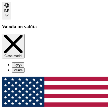
INR
Valoda un valūta
Close modal
Język
Valūta