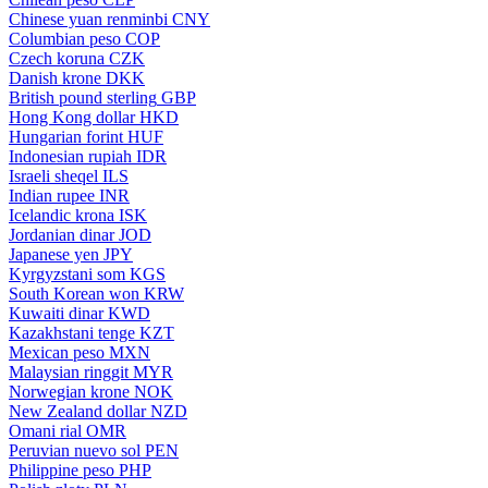
Chinese yuan renminbi
CNY
Columbian peso
COP
Czech koruna
CZK
Danish krone
DKK
British pound sterling
GBP
Hong Kong dollar
HKD
Hungarian forint
HUF
Indonesian rupiah
IDR
Israeli sheqel
ILS
Indian rupee
INR
Icelandic krona
ISK
Jordanian dinar
JOD
Japanese yen
JPY
Kyrgyzstani som
KGS
South Korean won
KRW
Kuwaiti dinar
KWD
Kazakhstani tenge
KZT
Mexican peso
MXN
Malaysian ringgit
MYR
Norwegian krone
NOK
New Zealand dollar
NZD
Omani rial
OMR
Peruvian nuevo sol
PEN
Philippine peso
PHP