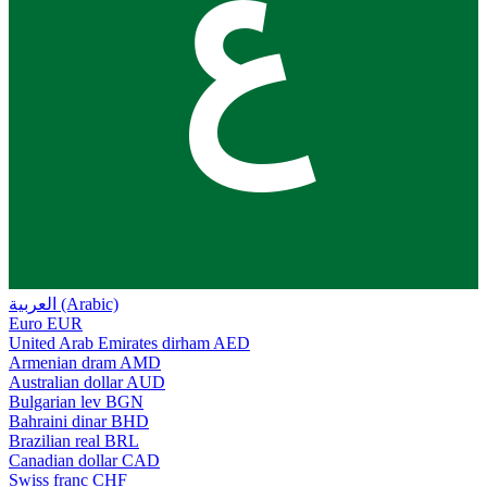
ع
العربية (Arabic)
Euro
EUR
United Arab Emirates dirham
AED
Armenian dram
AMD
Australian dollar
AUD
Bulgarian lev
BGN
Bahraini dinar
BHD
Brazilian real
BRL
Canadian dollar
CAD
Swiss franc
CHF