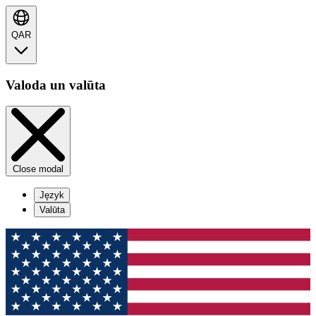
QAR
Valoda un valūta
Close modal
Język
Valūta