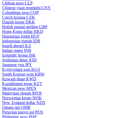
Chilean peso
CLP
Chinese yuan renminbi
CNY
Columbian peso
COP
Czech koruna
CZK
Danish krone
DKK
British pound sterling
GBP
Hong Kong dollar
HKD
Hungarian forint
HUF
Indonesian rupiah
IDR
Israeli sheqel
ILS
Indian rupee
INR
Icelandic krona
ISK
Jordanian dinar
JOD
Japanese yen
JPY
Kyrgyzstani som
KGS
South Korean won
KRW
Kuwaiti dinar
KWD
Kazakhstani tenge
KZT
Mexican peso
MXN
Malaysian ringgit
MYR
Norwegian krone
NOK
New Zealand dollar
NZD
Omani rial
OMR
Peruvian nuevo sol
PEN
Philippine peso
PHP