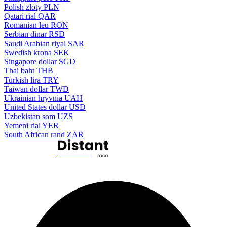
Polish zloty
PLN
Qatari rial
QAR
Romanian leu
RON
Serbian dinar
RSD
Saudi Arabian riyal
SAR
Swedish krona
SEK
Singapore dollar
SGD
Thai baht
THB
Turkish lira
TRY
Taiwan dollar
TWD
Ukrainian hryvnia
UAH
United States dollar
USD
Uzbekistan som
UZS
Yemeni rial
YER
South African rand
ZAR