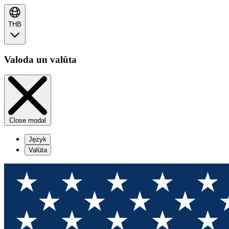
THB
Valoda un valūta
Close modal
Język
Valūta