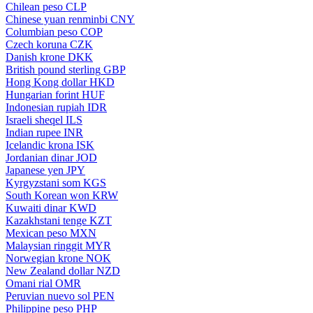
Chilean peso
CLP
Chinese yuan renminbi
CNY
Columbian peso
COP
Czech koruna
CZK
Danish krone
DKK
British pound sterling
GBP
Hong Kong dollar
HKD
Hungarian forint
HUF
Indonesian rupiah
IDR
Israeli sheqel
ILS
Indian rupee
INR
Icelandic krona
ISK
Jordanian dinar
JOD
Japanese yen
JPY
Kyrgyzstani som
KGS
South Korean won
KRW
Kuwaiti dinar
KWD
Kazakhstani tenge
KZT
Mexican peso
MXN
Malaysian ringgit
MYR
Norwegian krone
NOK
New Zealand dollar
NZD
Omani rial
OMR
Peruvian nuevo sol
PEN
Philippine peso
PHP