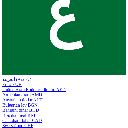
ع
العربية (Arabic)
Euro
EUR
United Arab Emirates dirham
AED
Armenian dram
AMD
Australian dollar
AUD
Bulgarian lev
BGN
Bahraini dinar
BHD
Brazilian real
BRL
Canadian dollar
CAD
Swiss franc
CHF