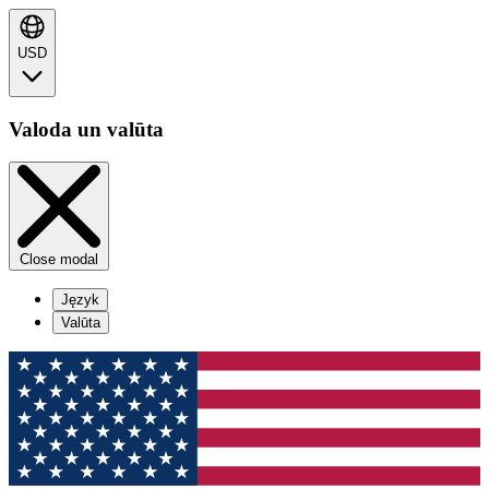
USD
Valoda un valūta
Close modal
Język
Valūta