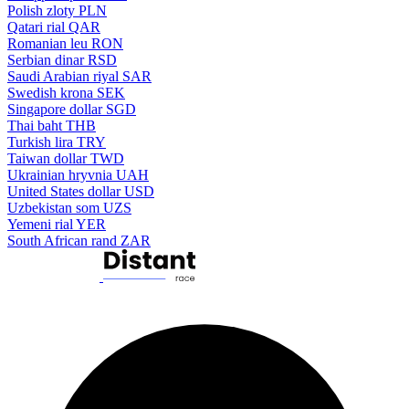
Polish zloty
PLN
Qatari rial
QAR
Romanian leu
RON
Serbian dinar
RSD
Saudi Arabian riyal
SAR
Swedish krona
SEK
Singapore dollar
SGD
Thai baht
THB
Turkish lira
TRY
Taiwan dollar
TWD
Ukrainian hryvnia
UAH
United States dollar
USD
Uzbekistan som
UZS
Yemeni rial
YER
South African rand
ZAR