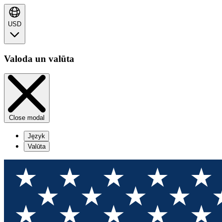
USD
Valoda un valūta
Close modal
Język
Valūta