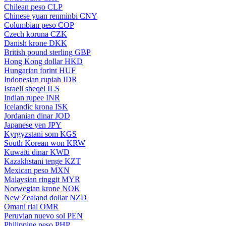
Chilean peso
CLP
Chinese yuan renminbi
CNY
Columbian peso
COP
Czech koruna
CZK
Danish krone
DKK
British pound sterling
GBP
Hong Kong dollar
HKD
Hungarian forint
HUF
Indonesian rupiah
IDR
Israeli sheqel
ILS
Indian rupee
INR
Icelandic krona
ISK
Jordanian dinar
JOD
Japanese yen
JPY
Kyrgyzstani som
KGS
South Korean won
KRW
Kuwaiti dinar
KWD
Kazakhstani tenge
KZT
Mexican peso
MXN
Malaysian ringgit
MYR
Norwegian krone
NOK
New Zealand dollar
NZD
Omani rial
OMR
Peruvian nuevo sol
PEN
Philippine peso
PHP