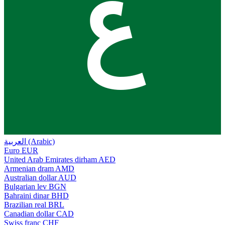
ع
العربية (Arabic)
Euro
EUR
United Arab Emirates dirham
AED
Armenian dram
AMD
Australian dollar
AUD
Bulgarian lev
BGN
Bahraini dinar
BHD
Brazilian real
BRL
Canadian dollar
CAD
Swiss franc
CHF