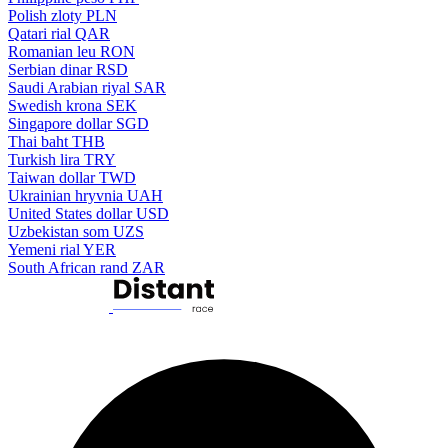
Polish zloty
PLN
Qatari rial
QAR
Romanian leu
RON
Serbian dinar
RSD
Saudi Arabian riyal
SAR
Swedish krona
SEK
Singapore dollar
SGD
Thai baht
THB
Turkish lira
TRY
Taiwan dollar
TWD
Ukrainian hryvnia
UAH
United States dollar
USD
Uzbekistan som
UZS
Yemeni rial
YER
South African rand
ZAR