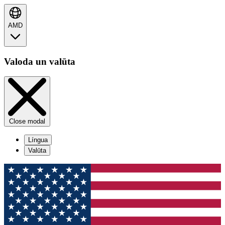
AMD
Valoda un valūta
Close modal
Língua
Valūta