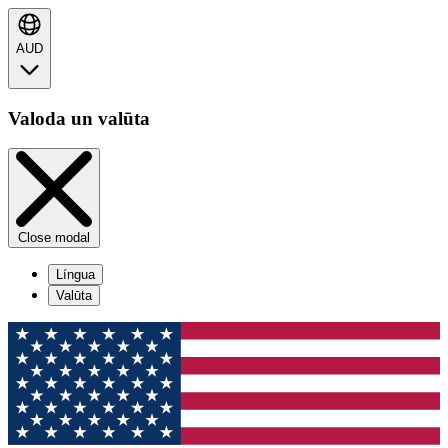
AUD
Valoda un valūta
Close modal
Língua
Valūta