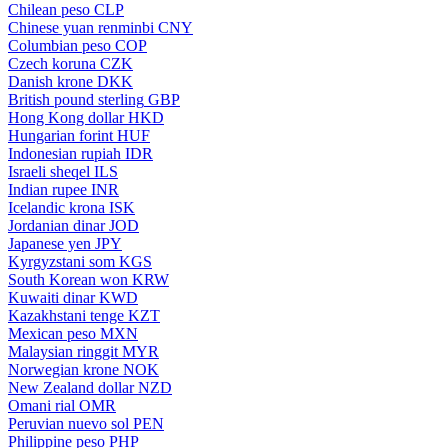
Chilean peso
CLP
Chinese yuan renminbi
CNY
Columbian peso
COP
Czech koruna
CZK
Danish krone
DKK
British pound sterling
GBP
Hong Kong dollar
HKD
Hungarian forint
HUF
Indonesian rupiah
IDR
Israeli sheqel
ILS
Indian rupee
INR
Icelandic krona
ISK
Jordanian dinar
JOD
Japanese yen
JPY
Kyrgyzstani som
KGS
South Korean won
KRW
Kuwaiti dinar
KWD
Kazakhstani tenge
KZT
Mexican peso
MXN
Malaysian ringgit
MYR
Norwegian krone
NOK
New Zealand dollar
NZD
Omani rial
OMR
Peruvian nuevo sol
PEN
Philippine peso
PHP