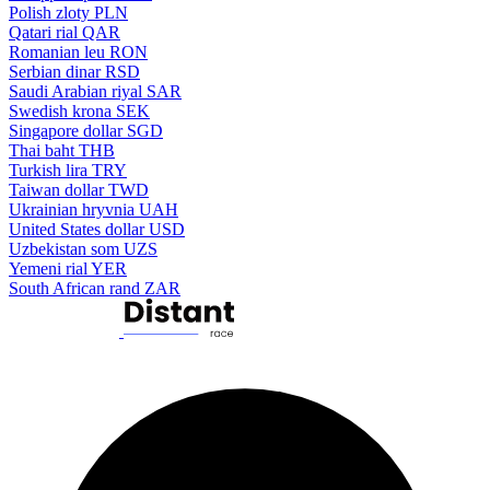
Polish zloty
PLN
Qatari rial
QAR
Romanian leu
RON
Serbian dinar
RSD
Saudi Arabian riyal
SAR
Swedish krona
SEK
Singapore dollar
SGD
Thai baht
THB
Turkish lira
TRY
Taiwan dollar
TWD
Ukrainian hryvnia
UAH
United States dollar
USD
Uzbekistan som
UZS
Yemeni rial
YER
South African rand
ZAR