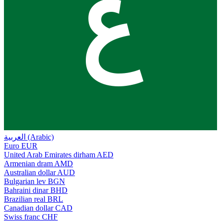
ع
العربية (Arabic)
Euro
EUR
United Arab Emirates dirham
AED
Armenian dram
AMD
Australian dollar
AUD
Bulgarian lev
BGN
Bahraini dinar
BHD
Brazilian real
BRL
Canadian dollar
CAD
Swiss franc
CHF