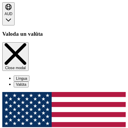
AUD
Valoda un valūta
Close modal
Língua
Valūta