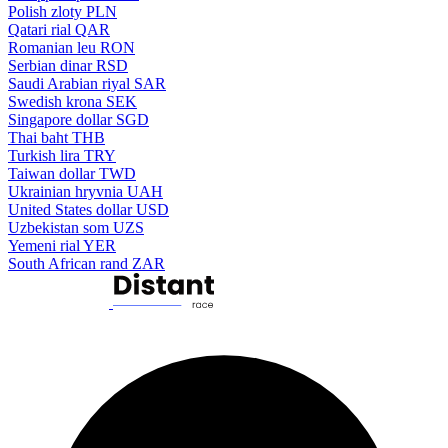
Polish zloty
PLN
Qatari rial
QAR
Romanian leu
RON
Serbian dinar
RSD
Saudi Arabian riyal
SAR
Swedish krona
SEK
Singapore dollar
SGD
Thai baht
THB
Turkish lira
TRY
Taiwan dollar
TWD
Ukrainian hryvnia
UAH
United States dollar
USD
Uzbekistan som
UZS
Yemeni rial
YER
South African rand
ZAR