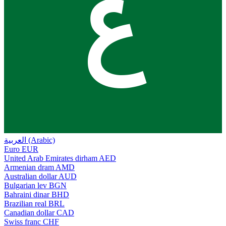
ع
العربية (Arabic)
Euro
EUR
United Arab Emirates dirham
AED
Armenian dram
AMD
Australian dollar
AUD
Bulgarian lev
BGN
Bahraini dinar
BHD
Brazilian real
BRL
Canadian dollar
CAD
Swiss franc
CHF