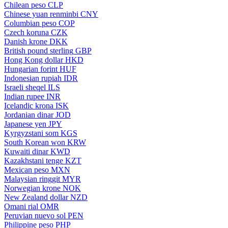
Chilean peso
CLP
Chinese yuan renminbi
CNY
Columbian peso
COP
Czech koruna
CZK
Danish krone
DKK
British pound sterling
GBP
Hong Kong dollar
HKD
Hungarian forint
HUF
Indonesian rupiah
IDR
Israeli sheqel
ILS
Indian rupee
INR
Icelandic krona
ISK
Jordanian dinar
JOD
Japanese yen
JPY
Kyrgyzstani som
KGS
South Korean won
KRW
Kuwaiti dinar
KWD
Kazakhstani tenge
KZT
Mexican peso
MXN
Malaysian ringgit
MYR
Norwegian krone
NOK
New Zealand dollar
NZD
Omani rial
OMR
Peruvian nuevo sol
PEN
Philippine peso
PHP