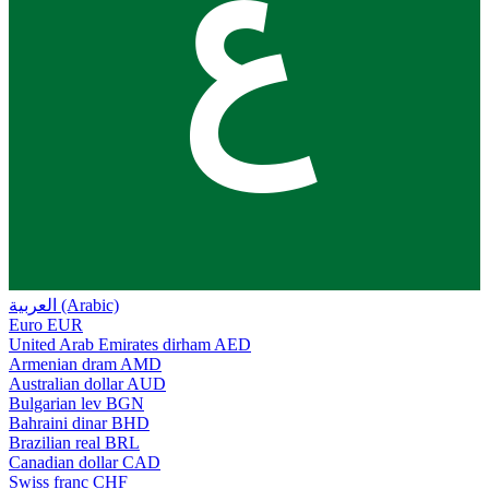
ع
العربية (Arabic)
Euro
EUR
United Arab Emirates dirham
AED
Armenian dram
AMD
Australian dollar
AUD
Bulgarian lev
BGN
Bahraini dinar
BHD
Brazilian real
BRL
Canadian dollar
CAD
Swiss franc
CHF