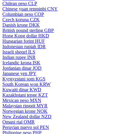
Chilean peso
CLP
Chinese yuan renminbi
CNY
Columbian peso
COP
Czech koruna
CZK
Danish krone
DKK
British pound sterling
GBP
Hong Kong dollar
HKD
Hungarian forint
HUF
Indonesian rupiah
IDR
Israeli sheqel
ILS
Indian rupee
INR
Icelandic krona
ISK
Jordanian dinar
JOD
Japanese yen
JPY
Kyrgyzstani som
KGS
South Korean won
KRW
Kuwaiti dinar
KWD
Kazakhstani tenge
KZT
Mexican peso
MXN
Malaysian ringgit
MYR
Norwegian krone
NOK
New Zealand dollar
NZD
Omani rial
OMR
Peruvian nuevo sol
PEN
Philippine peso
PHP