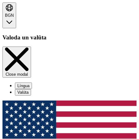
BGN
Valoda un valūta
Close modal
Língua
Valūta