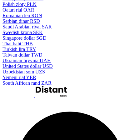
Polish zloty
PLN
Qatari rial
QAR
Romanian leu
RON
Serbian dinar
RSD
Saudi Arabian riyal
SAR
Swedish krona
SEK
Singapore dollar
SGD
Thai baht
THB
Turkish lira
TRY
Taiwan dollar
TWD
Ukrainian hryvnia
UAH
United States dollar
USD
Uzbekistan som
UZS
Yemeni rial
YER
South African rand
ZAR