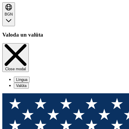
BGN
Valoda un valūta
Close modal
Língua
Valūta