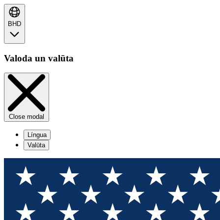
BHD
Valoda un valūta
Close modal
Língua
Valūta