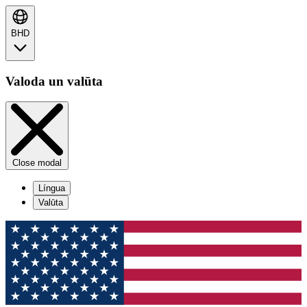
BHD
Valoda un valūta
Close modal
Língua
Valūta