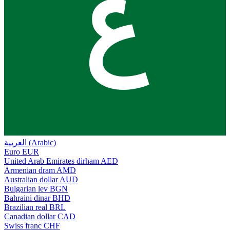
ع
العربية (Arabic)
Euro
EUR
United Arab Emirates dirham
AED
Armenian dram
AMD
Australian dollar
AUD
Bulgarian lev
BGN
Bahraini dinar
BHD
Brazilian real
BRL
Canadian dollar
CAD
Swiss franc
CHF