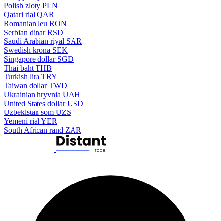
Polish zloty
PLN
Qatari rial
QAR
Romanian leu
RON
Serbian dinar
RSD
Saudi Arabian riyal
SAR
Swedish krona
SEK
Singapore dollar
SGD
Thai baht
THB
Turkish lira
TRY
Taiwan dollar
TWD
Ukrainian hryvnia
UAH
United States dollar
USD
Uzbekistan som
UZS
Yemeni rial
YER
South African rand
ZAR