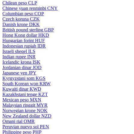
Chilean peso
CLP
Chinese yuan renminbi
CNY
Columbian peso
COP
Czech koruna
CZK
Danish krone
DKK
British pound sterling
GBP
Hong Kong dollar
HKD
Hungarian forint
HUF
Indonesian rupiah
IDR
Israeli sheqel
ILS
Indian rupee
INR
Icelandic krona
ISK
Jordanian dinar
JOD
Japanese yen
JPY
Kyrgyzstani som
KGS
South Korean won
KRW
Kuwaiti dinar
KWD
Kazakhstani tenge
KZT
Mexican peso
MXN
Malaysian ringgit
MYR
Norwegian krone
NOK
New Zealand dollar
NZD
Omani rial
OMR
Peruvian nuevo sol
PEN
Philippine peso
PHP