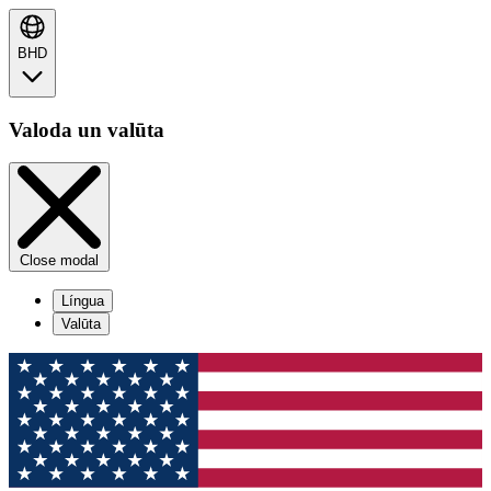
BHD
Valoda un valūta
Close modal
Língua
Valūta