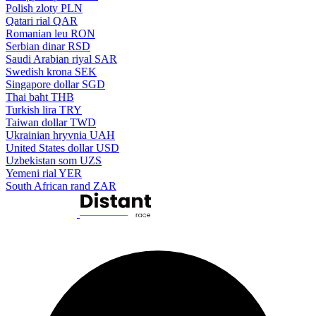
Polish zloty
PLN
Qatari rial
QAR
Romanian leu
RON
Serbian dinar
RSD
Saudi Arabian riyal
SAR
Swedish krona
SEK
Singapore dollar
SGD
Thai baht
THB
Turkish lira
TRY
Taiwan dollar
TWD
Ukrainian hryvnia
UAH
United States dollar
USD
Uzbekistan som
UZS
Yemeni rial
YER
South African rand
ZAR