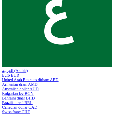
ع
العربية (Arabic)
Euro
EUR
United Arab Emirates dirham
AED
Armenian dram
AMD
Australian dollar
AUD
Bulgarian lev
BGN
Bahraini dinar
BHD
Brazilian real
BRL
Canadian dollar
CAD
Swiss franc
CHF