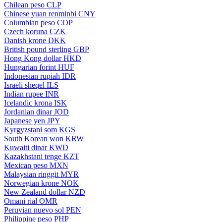
Chilean peso
CLP
Chinese yuan renminbi
CNY
Columbian peso
COP
Czech koruna
CZK
Danish krone
DKK
British pound sterling
GBP
Hong Kong dollar
HKD
Hungarian forint
HUF
Indonesian rupiah
IDR
Israeli sheqel
ILS
Indian rupee
INR
Icelandic krona
ISK
Jordanian dinar
JOD
Japanese yen
JPY
Kyrgyzstani som
KGS
South Korean won
KRW
Kuwaiti dinar
KWD
Kazakhstani tenge
KZT
Mexican peso
MXN
Malaysian ringgit
MYR
Norwegian krone
NOK
New Zealand dollar
NZD
Omani rial
OMR
Peruvian nuevo sol
PEN
Philippine peso
PHP