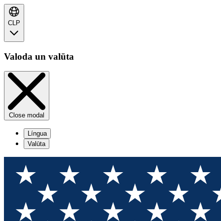
CLP
Valoda un valūta
Close modal
Língua
Valūta