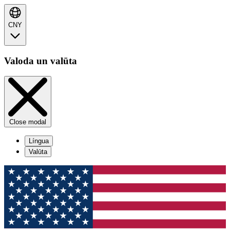
CNY
Valoda un valūta
Close modal
Língua
Valūta