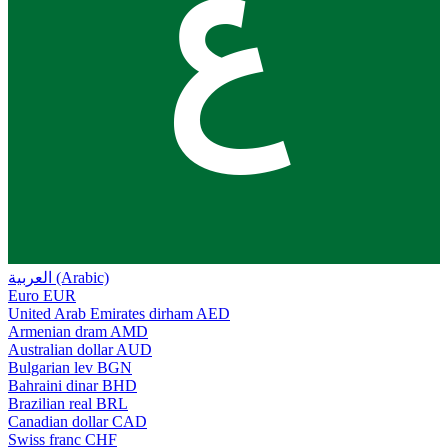
ع
العربية (Arabic)
Euro
EUR
United Arab Emirates dirham
AED
Armenian dram
AMD
Australian dollar
AUD
Bulgarian lev
BGN
Bahraini dinar
BHD
Brazilian real
BRL
Canadian dollar
CAD
Swiss franc
CHF