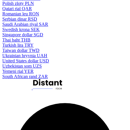
Polish zloty
PLN
Qatari rial
QAR
Romanian leu
RON
Serbian dinar
RSD
Saudi Arabian riyal
SAR
Swedish krona
SEK
Singapore dollar
SGD
Thai baht
THB
Turkish lira
TRY
Taiwan dollar
TWD
Ukrainian hryvnia
UAH
United States dollar
USD
Uzbekistan som
UZS
Yemeni rial
YER
South African rand
ZAR