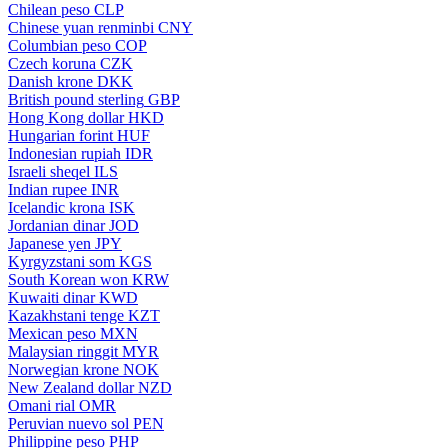
Chilean peso
CLP
Chinese yuan renminbi
CNY
Columbian peso
COP
Czech koruna
CZK
Danish krone
DKK
British pound sterling
GBP
Hong Kong dollar
HKD
Hungarian forint
HUF
Indonesian rupiah
IDR
Israeli sheqel
ILS
Indian rupee
INR
Icelandic krona
ISK
Jordanian dinar
JOD
Japanese yen
JPY
Kyrgyzstani som
KGS
South Korean won
KRW
Kuwaiti dinar
KWD
Kazakhstani tenge
KZT
Mexican peso
MXN
Malaysian ringgit
MYR
Norwegian krone
NOK
New Zealand dollar
NZD
Omani rial
OMR
Peruvian nuevo sol
PEN
Philippine peso
PHP