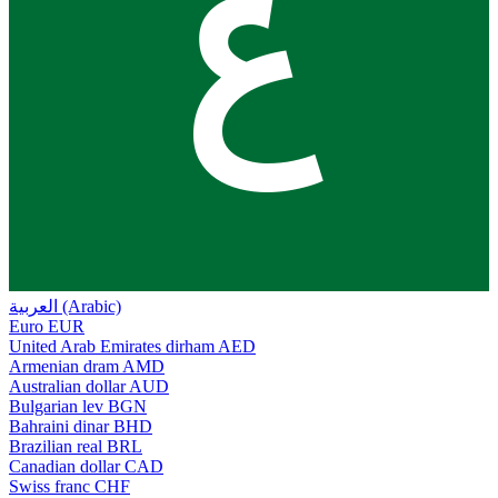
ع
العربية (Arabic)
Euro
EUR
United Arab Emirates dirham
AED
Armenian dram
AMD
Australian dollar
AUD
Bulgarian lev
BGN
Bahraini dinar
BHD
Brazilian real
BRL
Canadian dollar
CAD
Swiss franc
CHF