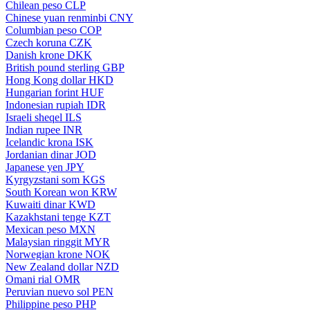
Chilean peso
CLP
Chinese yuan renminbi
CNY
Columbian peso
COP
Czech koruna
CZK
Danish krone
DKK
British pound sterling
GBP
Hong Kong dollar
HKD
Hungarian forint
HUF
Indonesian rupiah
IDR
Israeli sheqel
ILS
Indian rupee
INR
Icelandic krona
ISK
Jordanian dinar
JOD
Japanese yen
JPY
Kyrgyzstani som
KGS
South Korean won
KRW
Kuwaiti dinar
KWD
Kazakhstani tenge
KZT
Mexican peso
MXN
Malaysian ringgit
MYR
Norwegian krone
NOK
New Zealand dollar
NZD
Omani rial
OMR
Peruvian nuevo sol
PEN
Philippine peso
PHP