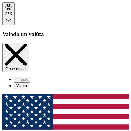
CZK
Valoda un valūta
Close modal
Língua
Valūta