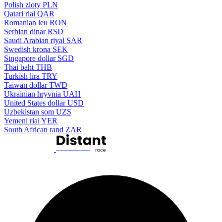
Polish zloty
PLN
Qatari rial
QAR
Romanian leu
RON
Serbian dinar
RSD
Saudi Arabian riyal
SAR
Swedish krona
SEK
Singapore dollar
SGD
Thai baht
THB
Turkish lira
TRY
Taiwan dollar
TWD
Ukrainian hryvnia
UAH
United States dollar
USD
Uzbekistan som
UZS
Yemeni rial
YER
South African rand
ZAR