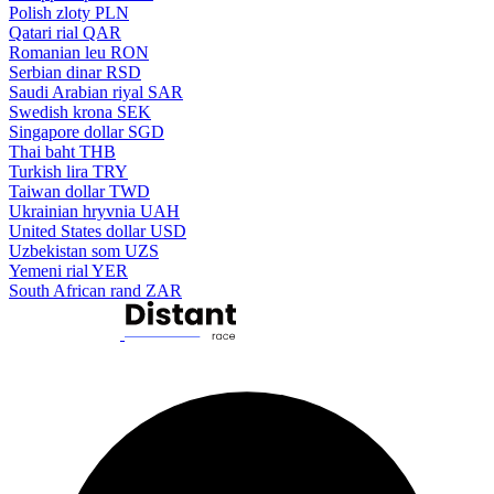
Polish zloty
PLN
Qatari rial
QAR
Romanian leu
RON
Serbian dinar
RSD
Saudi Arabian riyal
SAR
Swedish krona
SEK
Singapore dollar
SGD
Thai baht
THB
Turkish lira
TRY
Taiwan dollar
TWD
Ukrainian hryvnia
UAH
United States dollar
USD
Uzbekistan som
UZS
Yemeni rial
YER
South African rand
ZAR