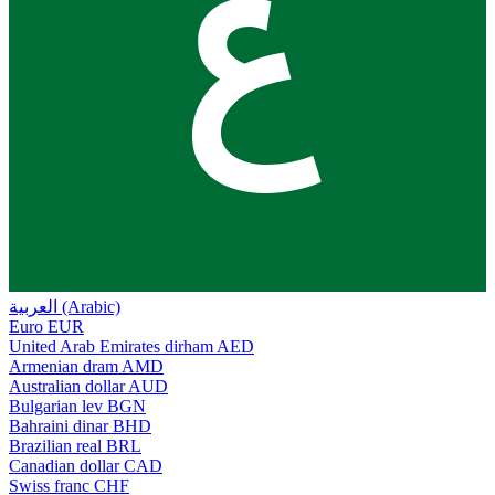
ع
العربية (Arabic)
Euro
EUR
United Arab Emirates dirham
AED
Armenian dram
AMD
Australian dollar
AUD
Bulgarian lev
BGN
Bahraini dinar
BHD
Brazilian real
BRL
Canadian dollar
CAD
Swiss franc
CHF