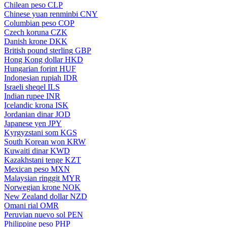
Chilean peso
CLP
Chinese yuan renminbi
CNY
Columbian peso
COP
Czech koruna
CZK
Danish krone
DKK
British pound sterling
GBP
Hong Kong dollar
HKD
Hungarian forint
HUF
Indonesian rupiah
IDR
Israeli sheqel
ILS
Indian rupee
INR
Icelandic krona
ISK
Jordanian dinar
JOD
Japanese yen
JPY
Kyrgyzstani som
KGS
South Korean won
KRW
Kuwaiti dinar
KWD
Kazakhstani tenge
KZT
Mexican peso
MXN
Malaysian ringgit
MYR
Norwegian krone
NOK
New Zealand dollar
NZD
Omani rial
OMR
Peruvian nuevo sol
PEN
Philippine peso
PHP