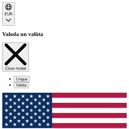
EUR
Valoda un valūta
Close modal
Língua
Valūta