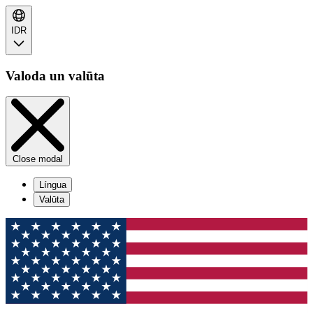
IDR
Valoda un valūta
Close modal
Língua
Valūta