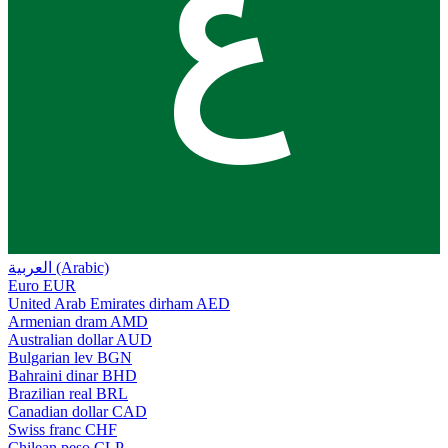
ع
العربية (Arabic)
Euro
EUR
United Arab Emirates dirham
AED
Armenian dram
AMD
Australian dollar
AUD
Bulgarian lev
BGN
Bahraini dinar
BHD
Brazilian real
BRL
Canadian dollar
CAD
Swiss franc
CHF
Chilean peso
CLP