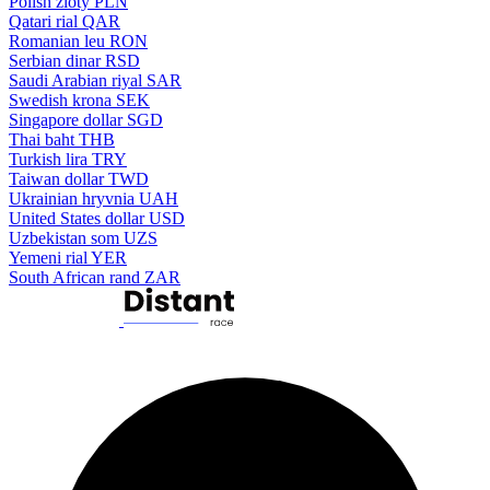
Polish zloty
PLN
Qatari rial
QAR
Romanian leu
RON
Serbian dinar
RSD
Saudi Arabian riyal
SAR
Swedish krona
SEK
Singapore dollar
SGD
Thai baht
THB
Turkish lira
TRY
Taiwan dollar
TWD
Ukrainian hryvnia
UAH
United States dollar
USD
Uzbekistan som
UZS
Yemeni rial
YER
South African rand
ZAR