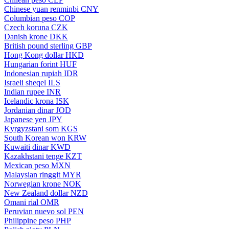
Chinese yuan renminbi
CNY
Columbian peso
COP
Czech koruna
CZK
Danish krone
DKK
British pound sterling
GBP
Hong Kong dollar
HKD
Hungarian forint
HUF
Indonesian rupiah
IDR
Israeli sheqel
ILS
Indian rupee
INR
Icelandic krona
ISK
Jordanian dinar
JOD
Japanese yen
JPY
Kyrgyzstani som
KGS
South Korean won
KRW
Kuwaiti dinar
KWD
Kazakhstani tenge
KZT
Mexican peso
MXN
Malaysian ringgit
MYR
Norwegian krone
NOK
New Zealand dollar
NZD
Omani rial
OMR
Peruvian nuevo sol
PEN
Philippine peso
PHP