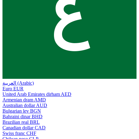
ع
العربية (Arabic)
Euro
EUR
United Arab Emirates dirham
AED
Armenian dram
AMD
Australian dollar
AUD
Bulgarian lev
BGN
Bahraini dinar
BHD
Brazilian real
BRL
Canadian dollar
CAD
Swiss franc
CHF
Chilean peso
CLP