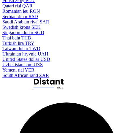
Polish zloty
PLN
Qatari rial
QAR
Romanian leu
RON
Serbian dinar
RSD
Saudi Arabian riyal
SAR
Swedish krona
SEK
Singapore dollar
SGD
Thai baht
THB
Turkish lira
TRY
Taiwan dollar
TWD
Ukrainian hryvnia
UAH
United States dollar
USD
Uzbekistan som
UZS
Yemeni rial
YER
South African rand
ZAR