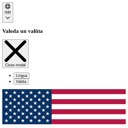
INR
Valoda un valūta
Close modal
Língua
Valūta