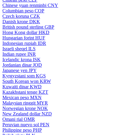
Chinese yuan renminbi
CNY
Columbian peso
COP
Czech koruna
CZK
Danish krone
DKK
British pound sterling
GBP
Hong Kong dollar
HKD
Hungarian forint
HUF
Indonesian rupiah
IDR
Israeli sheqel
ILS
Indian rupee
INR
Icelandic krona
ISK
Jordanian dinar
JOD
Japanese yen
JPY
Kyrgyzstani som
KGS
South Korean won
KRW
Kuwaiti dinar
KWD
Kazakhstani tenge
KZT
Mexican peso
MXN
Malaysian ringgit
MYR
Norwegian krone
NOK
New Zealand dollar
NZD
Omani rial
OMR
Peruvian nuevo sol
PEN
Philippine peso
PHP