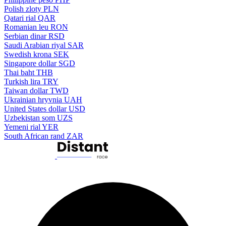
Polish zloty
PLN
Qatari rial
QAR
Romanian leu
RON
Serbian dinar
RSD
Saudi Arabian riyal
SAR
Swedish krona
SEK
Singapore dollar
SGD
Thai baht
THB
Turkish lira
TRY
Taiwan dollar
TWD
Ukrainian hryvnia
UAH
United States dollar
USD
Uzbekistan som
UZS
Yemeni rial
YER
South African rand
ZAR