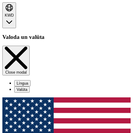
KWD
Valoda un valūta
Close modal
Língua
Valūta