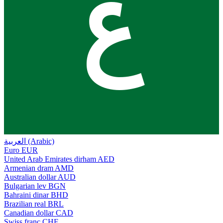
ع
العربية (Arabic)
Euro
EUR
United Arab Emirates dirham
AED
Armenian dram
AMD
Australian dollar
AUD
Bulgarian lev
BGN
Bahraini dinar
BHD
Brazilian real
BRL
Canadian dollar
CAD
Swiss franc
CHF