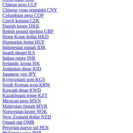
Chilean peso
CLP
Chinese yuan renminbi
CNY
Columbian peso
COP
Czech koruna
CZK
Danish krone
DKK
British pound sterling
GBP
Hong Kong dollar
HKD
Hungarian forint
HUF
Indonesian rupiah
IDR
Israeli sheqel
ILS
Indian rupee
INR
Icelandic krona
ISK
Jordanian dinar
JOD
Japanese yen
JPY
Kyrgyzstani som
KGS
South Korean won
KRW
Kuwaiti dinar
KWD
Kazakhstani tenge
KZT
Mexican peso
MXN
Malaysian ringgit
MYR
Norwegian krone
NOK
New Zealand dollar
NZD
Omani rial
OMR
Peruvian nuevo sol
PEN
Philippine peso
PHP