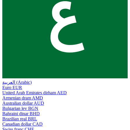
ع
العربية (Arabic)
Euro
EUR
United Arab Emirates dirham
AED
Armenian dram
AMD
Australian dollar
AUD
Bulgarian lev
BGN
Bahraini dinar
BHD
Brazilian real
BRL
Canadian dollar
CAD
Swiss franc
CHF