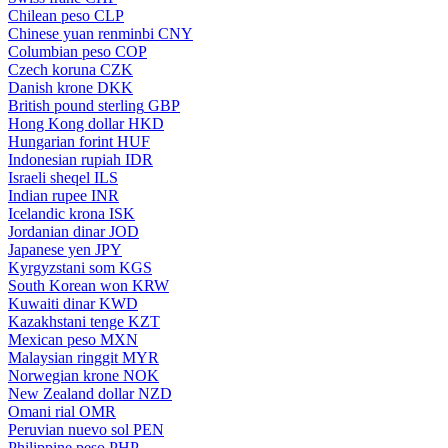
Chilean peso
CLP
Chinese yuan renminbi
CNY
Columbian peso
COP
Czech koruna
CZK
Danish krone
DKK
British pound sterling
GBP
Hong Kong dollar
HKD
Hungarian forint
HUF
Indonesian rupiah
IDR
Israeli sheqel
ILS
Indian rupee
INR
Icelandic krona
ISK
Jordanian dinar
JOD
Japanese yen
JPY
Kyrgyzstani som
KGS
South Korean won
KRW
Kuwaiti dinar
KWD
Kazakhstani tenge
KZT
Mexican peso
MXN
Malaysian ringgit
MYR
Norwegian krone
NOK
New Zealand dollar
NZD
Omani rial
OMR
Peruvian nuevo sol
PEN
Philippine peso
PHP