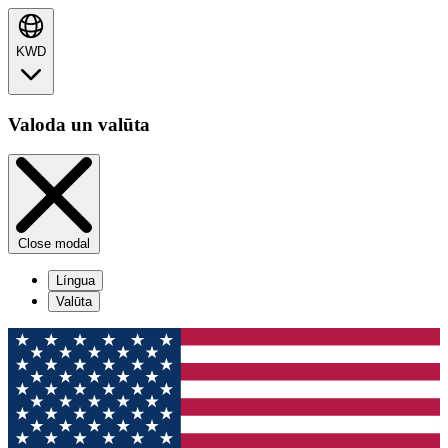
KWD
Valoda un valūta
Close modal
Língua
Valūta