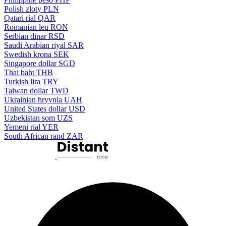
Polish zloty
PLN
Qatari rial
QAR
Romanian leu
RON
Serbian dinar
RSD
Saudi Arabian riyal
SAR
Swedish krona
SEK
Singapore dollar
SGD
Thai baht
THB
Turkish lira
TRY
Taiwan dollar
TWD
Ukrainian hryvnia
UAH
United States dollar
USD
Uzbekistan som
UZS
Yemeni rial
YER
South African rand
ZAR