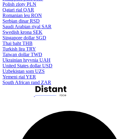
Polish zloty
PLN
Qatari rial
QAR
Romanian leu
RON
Serbian dinar
RSD
Saudi Arabian riyal
SAR
Swedish krona
SEK
Singapore dollar
SGD
Thai baht
THB
Turkish lira
TRY
Taiwan dollar
TWD
Ukrainian hryvnia
UAH
United States dollar
USD
Uzbekistan som
UZS
Yemeni rial
YER
South African rand
ZAR