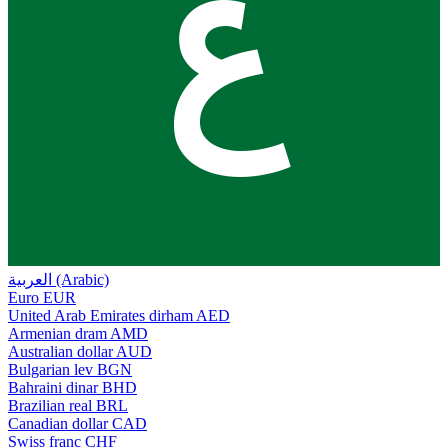
ع
العربية (Arabic)
Euro
EUR
United Arab Emirates dirham
AED
Armenian dram
AMD
Australian dollar
AUD
Bulgarian lev
BGN
Bahraini dinar
BHD
Brazilian real
BRL
Canadian dollar
CAD
Swiss franc
CHF