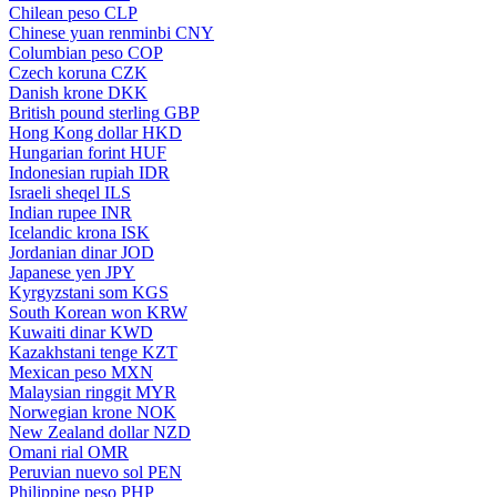
Chilean peso
CLP
Chinese yuan renminbi
CNY
Columbian peso
COP
Czech koruna
CZK
Danish krone
DKK
British pound sterling
GBP
Hong Kong dollar
HKD
Hungarian forint
HUF
Indonesian rupiah
IDR
Israeli sheqel
ILS
Indian rupee
INR
Icelandic krona
ISK
Jordanian dinar
JOD
Japanese yen
JPY
Kyrgyzstani som
KGS
South Korean won
KRW
Kuwaiti dinar
KWD
Kazakhstani tenge
KZT
Mexican peso
MXN
Malaysian ringgit
MYR
Norwegian krone
NOK
New Zealand dollar
NZD
Omani rial
OMR
Peruvian nuevo sol
PEN
Philippine peso
PHP