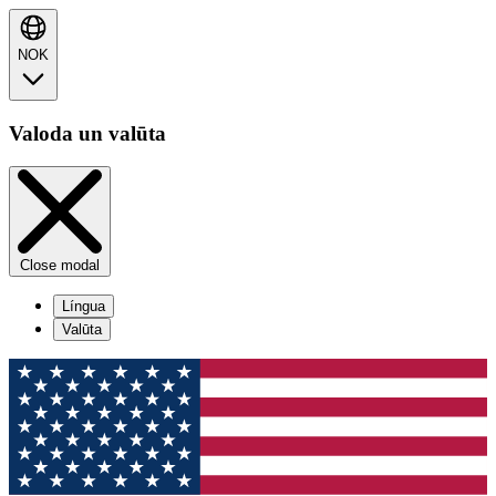
NOK
Valoda un valūta
Close modal
Língua
Valūta