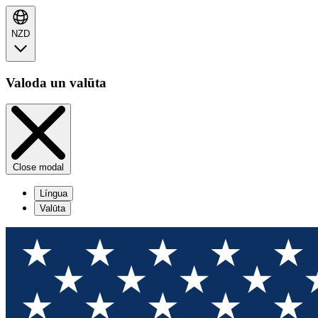
NZD
Valoda un valūta
Close modal
Língua
Valūta