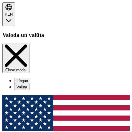
PEN
Valoda un valūta
Close modal
Língua
Valūta