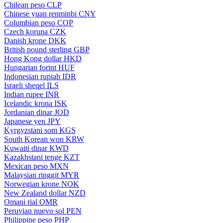
Chilean peso
CLP
Chinese yuan renminbi
CNY
Columbian peso
COP
Czech koruna
CZK
Danish krone
DKK
British pound sterling
GBP
Hong Kong dollar
HKD
Hungarian forint
HUF
Indonesian rupiah
IDR
Israeli sheqel
ILS
Indian rupee
INR
Icelandic krona
ISK
Jordanian dinar
JOD
Japanese yen
JPY
Kyrgyzstani som
KGS
South Korean won
KRW
Kuwaiti dinar
KWD
Kazakhstani tenge
KZT
Mexican peso
MXN
Malaysian ringgit
MYR
Norwegian krone
NOK
New Zealand dollar
NZD
Omani rial
OMR
Peruvian nuevo sol
PEN
Philippine peso
PHP