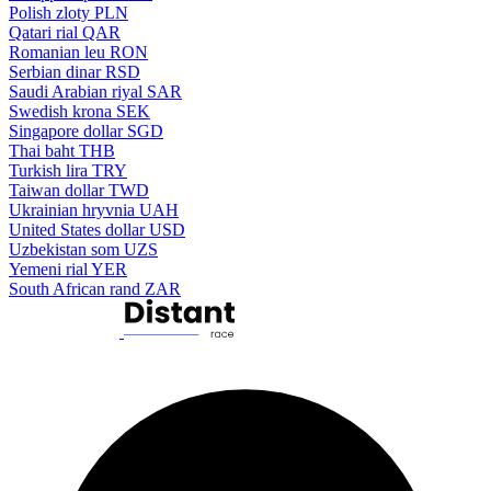
Polish zloty
PLN
Qatari rial
QAR
Romanian leu
RON
Serbian dinar
RSD
Saudi Arabian riyal
SAR
Swedish krona
SEK
Singapore dollar
SGD
Thai baht
THB
Turkish lira
TRY
Taiwan dollar
TWD
Ukrainian hryvnia
UAH
United States dollar
USD
Uzbekistan som
UZS
Yemeni rial
YER
South African rand
ZAR