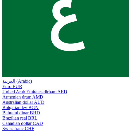
ع
العربية (Arabic)
Euro
EUR
United Arab Emirates dirham
AED
Armenian dram
AMD
Australian dollar
AUD
Bulgarian lev
BGN
Bahraini dinar
BHD
Brazilian real
BRL
Canadian dollar
CAD
Swiss franc
CHF