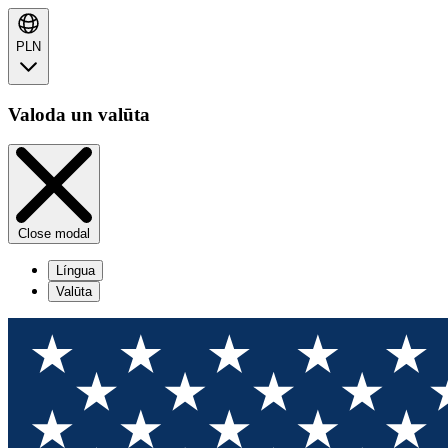
PLN
Valoda un valūta
Close modal
Língua
Valūta