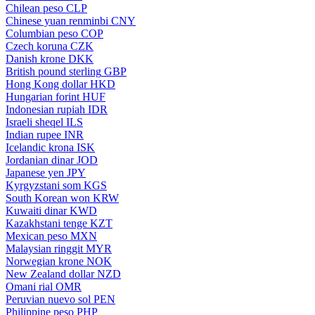
Chilean peso
CLP
Chinese yuan renminbi
CNY
Columbian peso
COP
Czech koruna
CZK
Danish krone
DKK
British pound sterling
GBP
Hong Kong dollar
HKD
Hungarian forint
HUF
Indonesian rupiah
IDR
Israeli sheqel
ILS
Indian rupee
INR
Icelandic krona
ISK
Jordanian dinar
JOD
Japanese yen
JPY
Kyrgyzstani som
KGS
South Korean won
KRW
Kuwaiti dinar
KWD
Kazakhstani tenge
KZT
Mexican peso
MXN
Malaysian ringgit
MYR
Norwegian krone
NOK
New Zealand dollar
NZD
Omani rial
OMR
Peruvian nuevo sol
PEN
Philippine peso
PHP