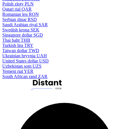
Polish zloty
PLN
Qatari rial
QAR
Romanian leu
RON
Serbian dinar
RSD
Saudi Arabian riyal
SAR
Swedish krona
SEK
Singapore dollar
SGD
Thai baht
THB
Turkish lira
TRY
Taiwan dollar
TWD
Ukrainian hryvnia
UAH
United States dollar
USD
Uzbekistan som
UZS
Yemeni rial
YER
South African rand
ZAR