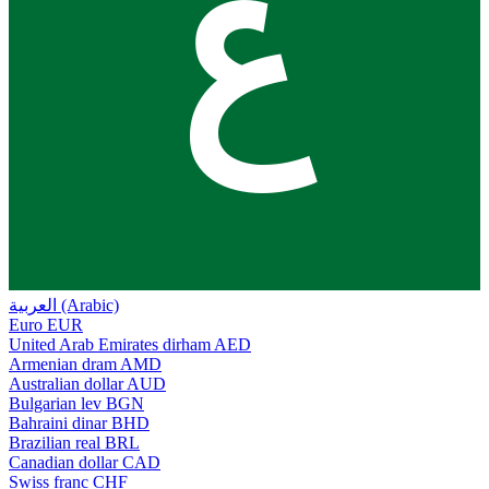
ع
العربية (Arabic)
Euro
EUR
United Arab Emirates dirham
AED
Armenian dram
AMD
Australian dollar
AUD
Bulgarian lev
BGN
Bahraini dinar
BHD
Brazilian real
BRL
Canadian dollar
CAD
Swiss franc
CHF