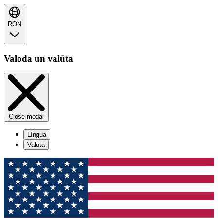
RON
Valoda un valūta
Close modal
Língua
Valūta