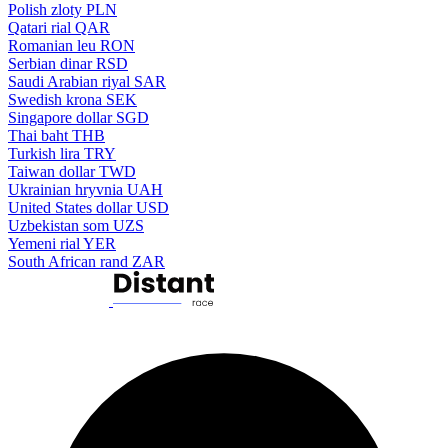
Polish zloty
PLN
Qatari rial
QAR
Romanian leu
RON
Serbian dinar
RSD
Saudi Arabian riyal
SAR
Swedish krona
SEK
Singapore dollar
SGD
Thai baht
THB
Turkish lira
TRY
Taiwan dollar
TWD
Ukrainian hryvnia
UAH
United States dollar
USD
Uzbekistan som
UZS
Yemeni rial
YER
South African rand
ZAR