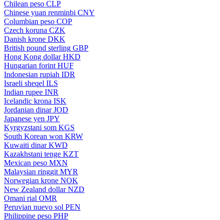
Chilean peso
CLP
Chinese yuan renminbi
CNY
Columbian peso
COP
Czech koruna
CZK
Danish krone
DKK
British pound sterling
GBP
Hong Kong dollar
HKD
Hungarian forint
HUF
Indonesian rupiah
IDR
Israeli sheqel
ILS
Indian rupee
INR
Icelandic krona
ISK
Jordanian dinar
JOD
Japanese yen
JPY
Kyrgyzstani som
KGS
South Korean won
KRW
Kuwaiti dinar
KWD
Kazakhstani tenge
KZT
Mexican peso
MXN
Malaysian ringgit
MYR
Norwegian krone
NOK
New Zealand dollar
NZD
Omani rial
OMR
Peruvian nuevo sol
PEN
Philippine peso
PHP