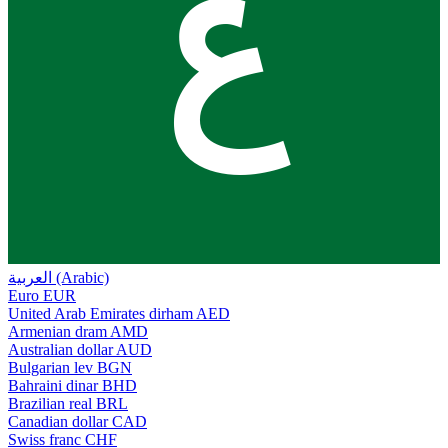
ع
العربية (Arabic)
Euro
EUR
United Arab Emirates dirham
AED
Armenian dram
AMD
Australian dollar
AUD
Bulgarian lev
BGN
Bahraini dinar
BHD
Brazilian real
BRL
Canadian dollar
CAD
Swiss franc
CHF