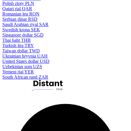
Polish zloty
PLN
Qatari rial
QAR
Romanian leu
RON
Serbian dinar
RSD
Saudi Arabian riyal
SAR
Swedish krona
SEK
Singapore dollar
SGD
Thai baht
THB
Turkish lira
TRY
Taiwan dollar
TWD
Ukrainian hryvnia
UAH
United States dollar
USD
Uzbekistan som
UZS
Yemeni rial
YER
South African rand
ZAR