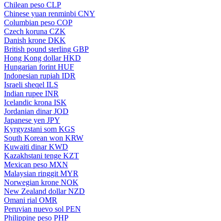
Chilean peso
CLP
Chinese yuan renminbi
CNY
Columbian peso
COP
Czech koruna
CZK
Danish krone
DKK
British pound sterling
GBP
Hong Kong dollar
HKD
Hungarian forint
HUF
Indonesian rupiah
IDR
Israeli sheqel
ILS
Indian rupee
INR
Icelandic krona
ISK
Jordanian dinar
JOD
Japanese yen
JPY
Kyrgyzstani som
KGS
South Korean won
KRW
Kuwaiti dinar
KWD
Kazakhstani tenge
KZT
Mexican peso
MXN
Malaysian ringgit
MYR
Norwegian krone
NOK
New Zealand dollar
NZD
Omani rial
OMR
Peruvian nuevo sol
PEN
Philippine peso
PHP