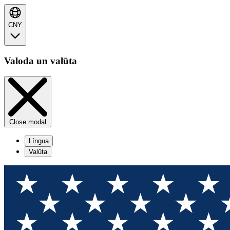
CNY
Valoda un valūta
Close modal
Língua
Valūta