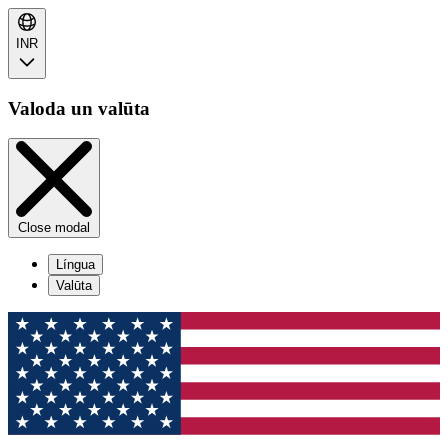
INR
Valoda un valūta
Close modal
Língua
Valūta