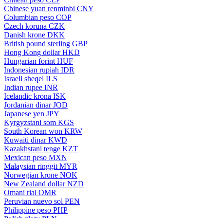
Chinese yuan renminbi
CNY
Columbian peso
COP
Czech koruna
CZK
Danish krone
DKK
British pound sterling
GBP
Hong Kong dollar
HKD
Hungarian forint
HUF
Indonesian rupiah
IDR
Israeli sheqel
ILS
Indian rupee
INR
Icelandic krona
ISK
Jordanian dinar
JOD
Japanese yen
JPY
Kyrgyzstani som
KGS
South Korean won
KRW
Kuwaiti dinar
KWD
Kazakhstani tenge
KZT
Mexican peso
MXN
Malaysian ringgit
MYR
Norwegian krone
NOK
New Zealand dollar
NZD
Omani rial
OMR
Peruvian nuevo sol
PEN
Philippine peso
PHP