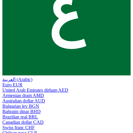
ع
العربية (Arabic)
Euro
EUR
United Arab Emirates dirham
AED
Armenian dram
AMD
Australian dollar
AUD
Bulgarian lev
BGN
Bahraini dinar
BHD
Brazilian real
BRL
Canadian dollar
CAD
Swiss franc
CHF
Chilean peso
CLP