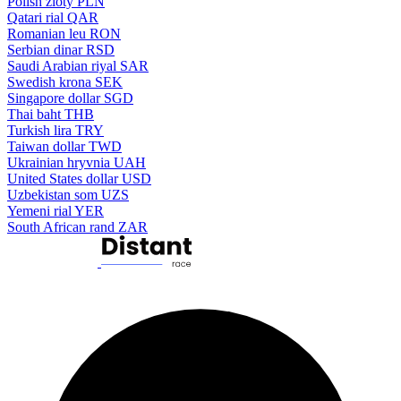
Polish zloty
PLN
Qatari rial
QAR
Romanian leu
RON
Serbian dinar
RSD
Saudi Arabian riyal
SAR
Swedish krona
SEK
Singapore dollar
SGD
Thai baht
THB
Turkish lira
TRY
Taiwan dollar
TWD
Ukrainian hryvnia
UAH
United States dollar
USD
Uzbekistan som
UZS
Yemeni rial
YER
South African rand
ZAR