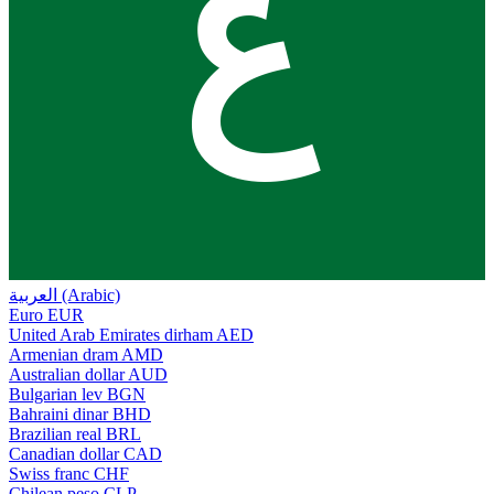
ع
العربية (Arabic)
Euro
EUR
United Arab Emirates dirham
AED
Armenian dram
AMD
Australian dollar
AUD
Bulgarian lev
BGN
Bahraini dinar
BHD
Brazilian real
BRL
Canadian dollar
CAD
Swiss franc
CHF
Chilean peso
CLP