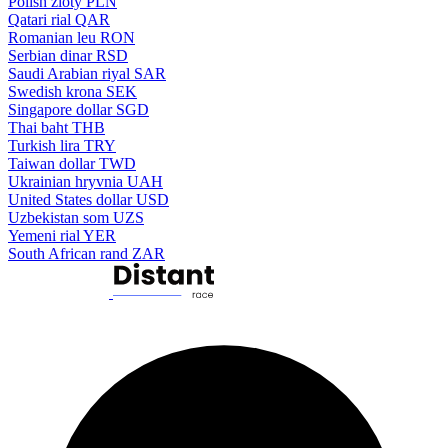
Polish zloty
PLN
Qatari rial
QAR
Romanian leu
RON
Serbian dinar
RSD
Saudi Arabian riyal
SAR
Swedish krona
SEK
Singapore dollar
SGD
Thai baht
THB
Turkish lira
TRY
Taiwan dollar
TWD
Ukrainian hryvnia
UAH
United States dollar
USD
Uzbekistan som
UZS
Yemeni rial
YER
South African rand
ZAR