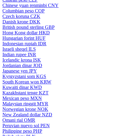
Chinese yuan renminbi
CNY
Columbian peso
COP
Czech koruna
CZK
Danish krone
DKK
British pound sterling
GBP
Hong Kong dollar
HKD
Hungarian forint
HUF
Indonesian rupiah
IDR
Israeli sheqel
ILS
Indian rupee
INR
Icelandic krona
ISK
Jordanian dinar
JOD
Japanese yen
JPY
Kyrgyzstani som
KGS
South Korean won
KRW
Kuwaiti dinar
KWD
Kazakhstani tenge
KZT
Mexican peso
MXN
Malaysian ringgit
MYR
Norwegian krone
NOK
New Zealand dollar
NZD
Omani rial
OMR
Peruvian nuevo sol
PEN
Philippine peso
PHP