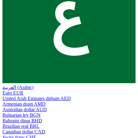
ع
العربية (Arabic)
Euro
EUR
United Arab Emirates dirham
AED
Armenian dram
AMD
Australian dollar
AUD
Bulgarian lev
BGN
Bahraini dinar
BHD
Brazilian real
BRL
Canadian dollar
CAD
Swiss franc
CHF