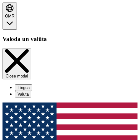
OMR
Valoda un valūta
Close modal
Língua
Valūta