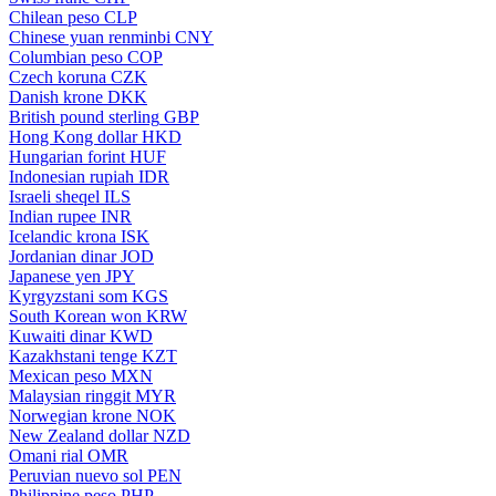
Chilean peso
CLP
Chinese yuan renminbi
CNY
Columbian peso
COP
Czech koruna
CZK
Danish krone
DKK
British pound sterling
GBP
Hong Kong dollar
HKD
Hungarian forint
HUF
Indonesian rupiah
IDR
Israeli sheqel
ILS
Indian rupee
INR
Icelandic krona
ISK
Jordanian dinar
JOD
Japanese yen
JPY
Kyrgyzstani som
KGS
South Korean won
KRW
Kuwaiti dinar
KWD
Kazakhstani tenge
KZT
Mexican peso
MXN
Malaysian ringgit
MYR
Norwegian krone
NOK
New Zealand dollar
NZD
Omani rial
OMR
Peruvian nuevo sol
PEN
Philippine peso
PHP