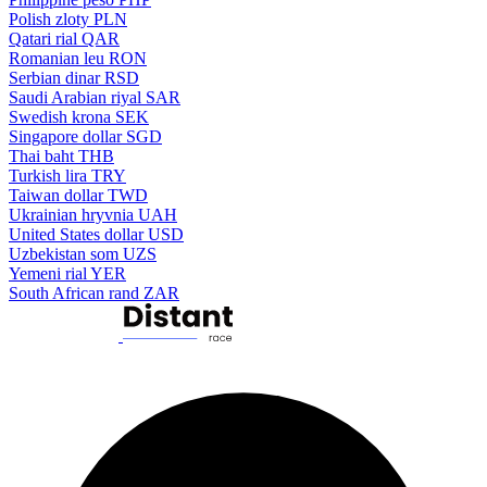
Polish zloty
PLN
Qatari rial
QAR
Romanian leu
RON
Serbian dinar
RSD
Saudi Arabian riyal
SAR
Swedish krona
SEK
Singapore dollar
SGD
Thai baht
THB
Turkish lira
TRY
Taiwan dollar
TWD
Ukrainian hryvnia
UAH
United States dollar
USD
Uzbekistan som
UZS
Yemeni rial
YER
South African rand
ZAR