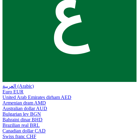
ع
العربية (Arabic)
Euro
EUR
United Arab Emirates dirham
AED
Armenian dram
AMD
Australian dollar
AUD
Bulgarian lev
BGN
Bahraini dinar
BHD
Brazilian real
BRL
Canadian dollar
CAD
Swiss franc
CHF