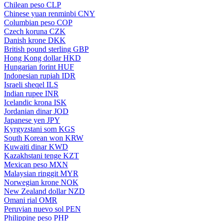
Chilean peso
CLP
Chinese yuan renminbi
CNY
Columbian peso
COP
Czech koruna
CZK
Danish krone
DKK
British pound sterling
GBP
Hong Kong dollar
HKD
Hungarian forint
HUF
Indonesian rupiah
IDR
Israeli sheqel
ILS
Indian rupee
INR
Icelandic krona
ISK
Jordanian dinar
JOD
Japanese yen
JPY
Kyrgyzstani som
KGS
South Korean won
KRW
Kuwaiti dinar
KWD
Kazakhstani tenge
KZT
Mexican peso
MXN
Malaysian ringgit
MYR
Norwegian krone
NOK
New Zealand dollar
NZD
Omani rial
OMR
Peruvian nuevo sol
PEN
Philippine peso
PHP