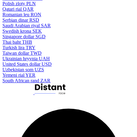
Polish zloty
PLN
Qatari rial
QAR
Romanian leu
RON
Serbian dinar
RSD
Saudi Arabian riyal
SAR
Swedish krona
SEK
Singapore dollar
SGD
Thai baht
THB
Turkish lira
TRY
Taiwan dollar
TWD
Ukrainian hryvnia
UAH
United States dollar
USD
Uzbekistan som
UZS
Yemeni rial
YER
South African rand
ZAR