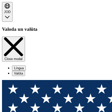
JOD
Valoda un valūta
Close modal
Língua
Valūta