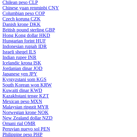
Chilean peso
CLP
Chinese yuan renminbi
CNY
Columbian peso
COP
Czech koruna
CZK
Danish krone
DKK
British pound sterling
GBP
Hong Kong dollar
HKD
Hungarian forint
HUF
Indonesian rupiah
IDR
Israeli sheqel
ILS
Indian rupee
INR
Icelandic krona
ISK
Jordanian dinar
JOD
Japanese yen
JPY
Kyrgyzstani som
KGS
South Korean won
KRW
Kuwaiti dinar
KWD
Kazakhstani tenge
KZT
Mexican peso
MXN
Malaysian ringgit
MYR
Norwegian krone
NOK
New Zealand dollar
NZD
Omani rial
OMR
Peruvian nuevo sol
PEN
Philippine peso
PHP