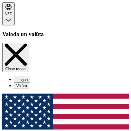
NZD
Valoda un valūta
Close modal
Língua
Valūta