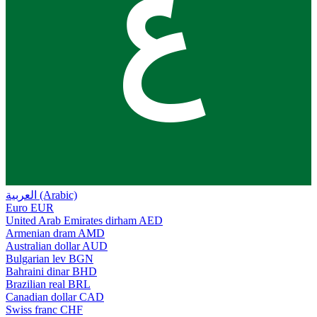
ع
العربية (Arabic)
Euro
EUR
United Arab Emirates dirham
AED
Armenian dram
AMD
Australian dollar
AUD
Bulgarian lev
BGN
Bahraini dinar
BHD
Brazilian real
BRL
Canadian dollar
CAD
Swiss franc
CHF