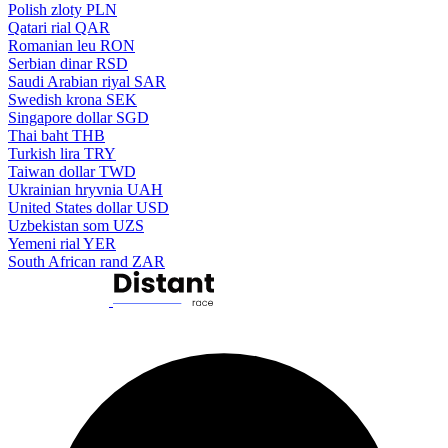
Polish zloty
PLN
Qatari rial
QAR
Romanian leu
RON
Serbian dinar
RSD
Saudi Arabian riyal
SAR
Swedish krona
SEK
Singapore dollar
SGD
Thai baht
THB
Turkish lira
TRY
Taiwan dollar
TWD
Ukrainian hryvnia
UAH
United States dollar
USD
Uzbekistan som
UZS
Yemeni rial
YER
South African rand
ZAR