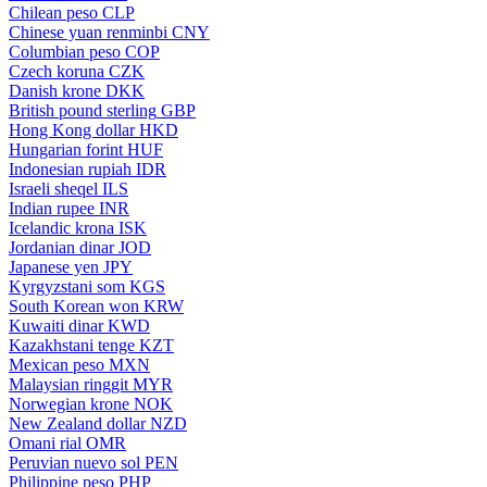
Chilean peso
CLP
Chinese yuan renminbi
CNY
Columbian peso
COP
Czech koruna
CZK
Danish krone
DKK
British pound sterling
GBP
Hong Kong dollar
HKD
Hungarian forint
HUF
Indonesian rupiah
IDR
Israeli sheqel
ILS
Indian rupee
INR
Icelandic krona
ISK
Jordanian dinar
JOD
Japanese yen
JPY
Kyrgyzstani som
KGS
South Korean won
KRW
Kuwaiti dinar
KWD
Kazakhstani tenge
KZT
Mexican peso
MXN
Malaysian ringgit
MYR
Norwegian krone
NOK
New Zealand dollar
NZD
Omani rial
OMR
Peruvian nuevo sol
PEN
Philippine peso
PHP