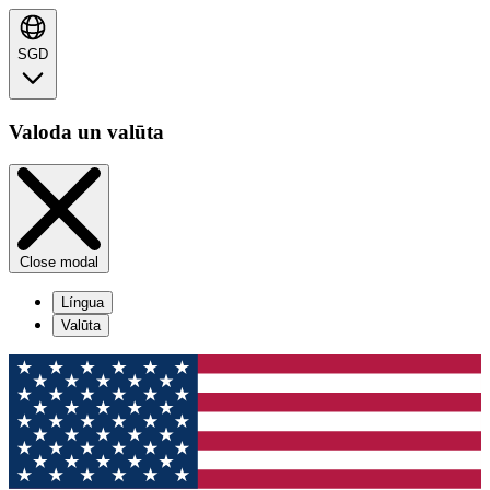
SGD
Valoda un valūta
Close modal
Língua
Valūta