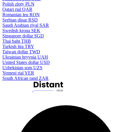
Polish zloty
PLN
Qatari rial
QAR
Romanian leu
RON
Serbian dinar
RSD
Saudi Arabian riyal
SAR
Swedish krona
SEK
Singapore dollar
SGD
Thai baht
THB
Turkish lira
TRY
Taiwan dollar
TWD
Ukrainian hryvnia
UAH
United States dollar
USD
Uzbekistan som
UZS
Yemeni rial
YER
South African rand
ZAR