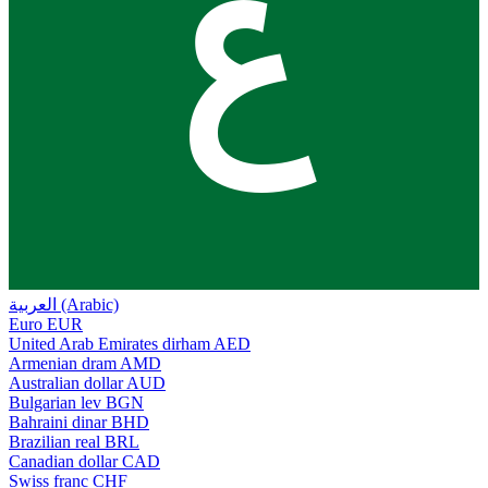
ع
العربية (Arabic)
Euro
EUR
United Arab Emirates dirham
AED
Armenian dram
AMD
Australian dollar
AUD
Bulgarian lev
BGN
Bahraini dinar
BHD
Brazilian real
BRL
Canadian dollar
CAD
Swiss franc
CHF