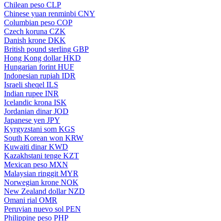
Chilean peso
CLP
Chinese yuan renminbi
CNY
Columbian peso
COP
Czech koruna
CZK
Danish krone
DKK
British pound sterling
GBP
Hong Kong dollar
HKD
Hungarian forint
HUF
Indonesian rupiah
IDR
Israeli sheqel
ILS
Indian rupee
INR
Icelandic krona
ISK
Jordanian dinar
JOD
Japanese yen
JPY
Kyrgyzstani som
KGS
South Korean won
KRW
Kuwaiti dinar
KWD
Kazakhstani tenge
KZT
Mexican peso
MXN
Malaysian ringgit
MYR
Norwegian krone
NOK
New Zealand dollar
NZD
Omani rial
OMR
Peruvian nuevo sol
PEN
Philippine peso
PHP