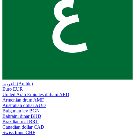
ع
العربية (Arabic)
Euro
EUR
United Arab Emirates dirham
AED
Armenian dram
AMD
Australian dollar
AUD
Bulgarian lev
BGN
Bahraini dinar
BHD
Brazilian real
BRL
Canadian dollar
CAD
Swiss franc
CHF