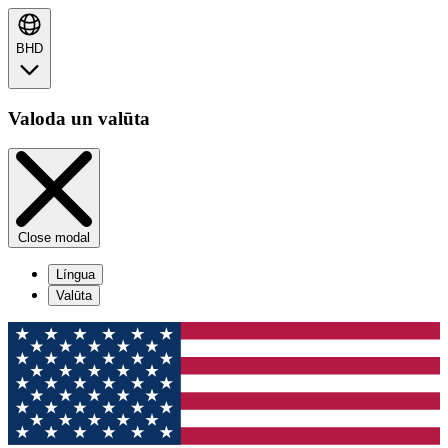
BHD
Valoda un valūta
Close modal
Língua
Valūta