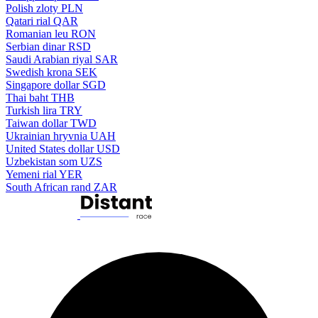
Polish zloty
PLN
Qatari rial
QAR
Romanian leu
RON
Serbian dinar
RSD
Saudi Arabian riyal
SAR
Swedish krona
SEK
Singapore dollar
SGD
Thai baht
THB
Turkish lira
TRY
Taiwan dollar
TWD
Ukrainian hryvnia
UAH
United States dollar
USD
Uzbekistan som
UZS
Yemeni rial
YER
South African rand
ZAR