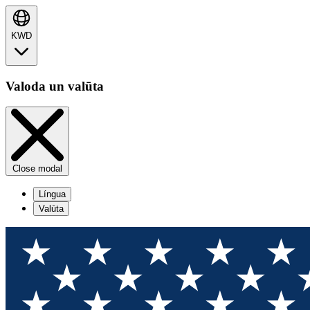
KWD
Valoda un valūta
Close modal
Língua
Valūta