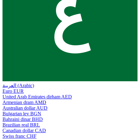
ع
العربية (Arabic)
Euro
EUR
United Arab Emirates dirham
AED
Armenian dram
AMD
Australian dollar
AUD
Bulgarian lev
BGN
Bahraini dinar
BHD
Brazilian real
BRL
Canadian dollar
CAD
Swiss franc
CHF