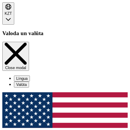
KZT
Valoda un valūta
Close modal
Língua
Valūta