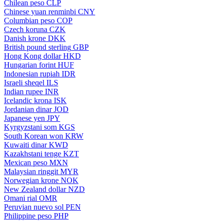
Chilean peso
CLP
Chinese yuan renminbi
CNY
Columbian peso
COP
Czech koruna
CZK
Danish krone
DKK
British pound sterling
GBP
Hong Kong dollar
HKD
Hungarian forint
HUF
Indonesian rupiah
IDR
Israeli sheqel
ILS
Indian rupee
INR
Icelandic krona
ISK
Jordanian dinar
JOD
Japanese yen
JPY
Kyrgyzstani som
KGS
South Korean won
KRW
Kuwaiti dinar
KWD
Kazakhstani tenge
KZT
Mexican peso
MXN
Malaysian ringgit
MYR
Norwegian krone
NOK
New Zealand dollar
NZD
Omani rial
OMR
Peruvian nuevo sol
PEN
Philippine peso
PHP