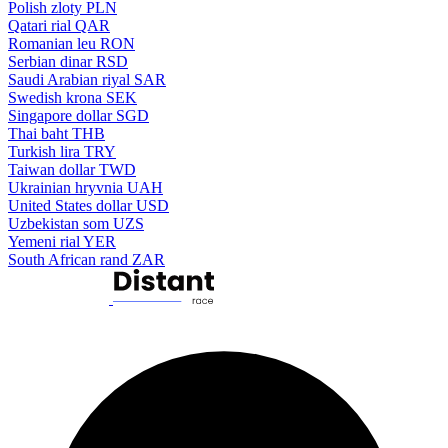
Polish zloty
PLN
Qatari rial
QAR
Romanian leu
RON
Serbian dinar
RSD
Saudi Arabian riyal
SAR
Swedish krona
SEK
Singapore dollar
SGD
Thai baht
THB
Turkish lira
TRY
Taiwan dollar
TWD
Ukrainian hryvnia
UAH
United States dollar
USD
Uzbekistan som
UZS
Yemeni rial
YER
South African rand
ZAR