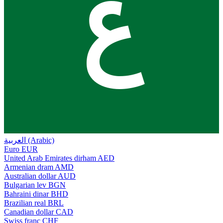
ع
العربية (Arabic)
Euro
EUR
United Arab Emirates dirham
AED
Armenian dram
AMD
Australian dollar
AUD
Bulgarian lev
BGN
Bahraini dinar
BHD
Brazilian real
BRL
Canadian dollar
CAD
Swiss franc
CHF