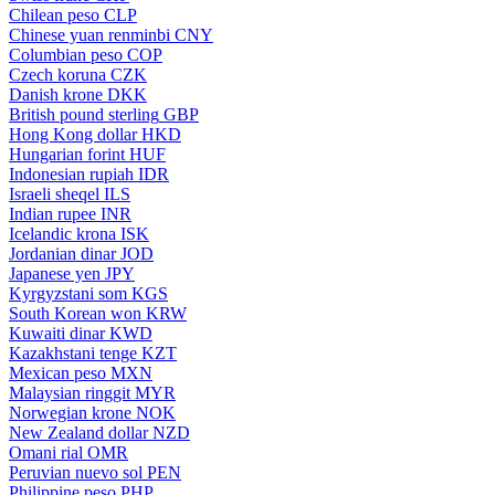
Chilean peso
CLP
Chinese yuan renminbi
CNY
Columbian peso
COP
Czech koruna
CZK
Danish krone
DKK
British pound sterling
GBP
Hong Kong dollar
HKD
Hungarian forint
HUF
Indonesian rupiah
IDR
Israeli sheqel
ILS
Indian rupee
INR
Icelandic krona
ISK
Jordanian dinar
JOD
Japanese yen
JPY
Kyrgyzstani som
KGS
South Korean won
KRW
Kuwaiti dinar
KWD
Kazakhstani tenge
KZT
Mexican peso
MXN
Malaysian ringgit
MYR
Norwegian krone
NOK
New Zealand dollar
NZD
Omani rial
OMR
Peruvian nuevo sol
PEN
Philippine peso
PHP