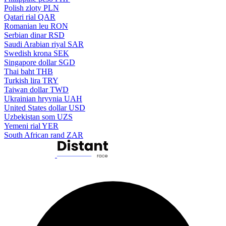
Polish zloty
PLN
Qatari rial
QAR
Romanian leu
RON
Serbian dinar
RSD
Saudi Arabian riyal
SAR
Swedish krona
SEK
Singapore dollar
SGD
Thai baht
THB
Turkish lira
TRY
Taiwan dollar
TWD
Ukrainian hryvnia
UAH
United States dollar
USD
Uzbekistan som
UZS
Yemeni rial
YER
South African rand
ZAR