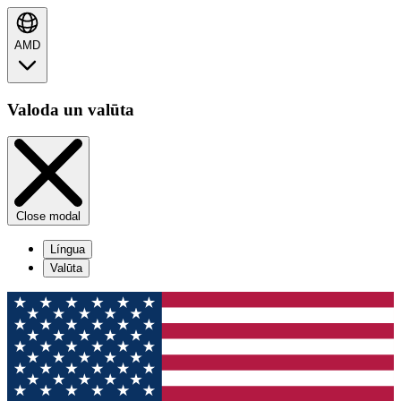
AMD
Valoda un valūta
Close modal
Língua
Valūta