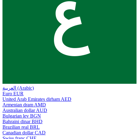
ع
العربية (Arabic)
Euro
EUR
United Arab Emirates dirham
AED
Armenian dram
AMD
Australian dollar
AUD
Bulgarian lev
BGN
Bahraini dinar
BHD
Brazilian real
BRL
Canadian dollar
CAD
Swiss franc
CHF