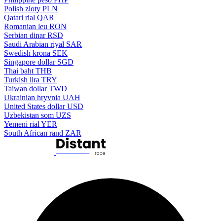
Polish zloty
PLN
Qatari rial
QAR
Romanian leu
RON
Serbian dinar
RSD
Saudi Arabian riyal
SAR
Swedish krona
SEK
Singapore dollar
SGD
Thai baht
THB
Turkish lira
TRY
Taiwan dollar
TWD
Ukrainian hryvnia
UAH
United States dollar
USD
Uzbekistan som
UZS
Yemeni rial
YER
South African rand
ZAR