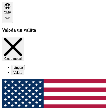
OMR
Valoda un valūta
Close modal
Língua
Valūta