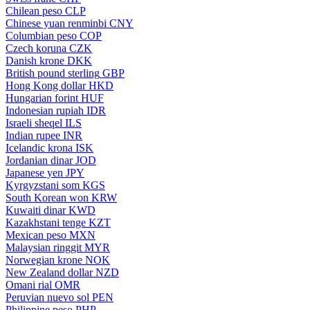
Chilean peso
CLP
Chinese yuan renminbi
CNY
Columbian peso
COP
Czech koruna
CZK
Danish krone
DKK
British pound sterling
GBP
Hong Kong dollar
HKD
Hungarian forint
HUF
Indonesian rupiah
IDR
Israeli sheqel
ILS
Indian rupee
INR
Icelandic krona
ISK
Jordanian dinar
JOD
Japanese yen
JPY
Kyrgyzstani som
KGS
South Korean won
KRW
Kuwaiti dinar
KWD
Kazakhstani tenge
KZT
Mexican peso
MXN
Malaysian ringgit
MYR
Norwegian krone
NOK
New Zealand dollar
NZD
Omani rial
OMR
Peruvian nuevo sol
PEN
Philippine peso
PHP