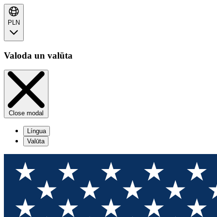
PLN
Valoda un valūta
Close modal
Língua
Valūta