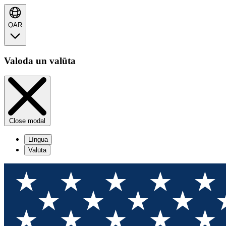
QAR
Valoda un valūta
Close modal
Língua
Valūta