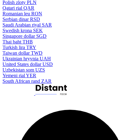
Polish zloty
PLN
Qatari rial
QAR
Romanian leu
RON
Serbian dinar
RSD
Saudi Arabian riyal
SAR
Swedish krona
SEK
Singapore dollar
SGD
Thai baht
THB
Turkish lira
TRY
Taiwan dollar
TWD
Ukrainian hryvnia
UAH
United States dollar
USD
Uzbekistan som
UZS
Yemeni rial
YER
South African rand
ZAR