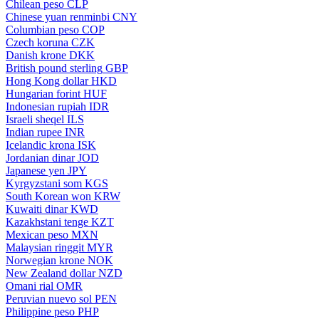
Chilean peso
CLP
Chinese yuan renminbi
CNY
Columbian peso
COP
Czech koruna
CZK
Danish krone
DKK
British pound sterling
GBP
Hong Kong dollar
HKD
Hungarian forint
HUF
Indonesian rupiah
IDR
Israeli sheqel
ILS
Indian rupee
INR
Icelandic krona
ISK
Jordanian dinar
JOD
Japanese yen
JPY
Kyrgyzstani som
KGS
South Korean won
KRW
Kuwaiti dinar
KWD
Kazakhstani tenge
KZT
Mexican peso
MXN
Malaysian ringgit
MYR
Norwegian krone
NOK
New Zealand dollar
NZD
Omani rial
OMR
Peruvian nuevo sol
PEN
Philippine peso
PHP