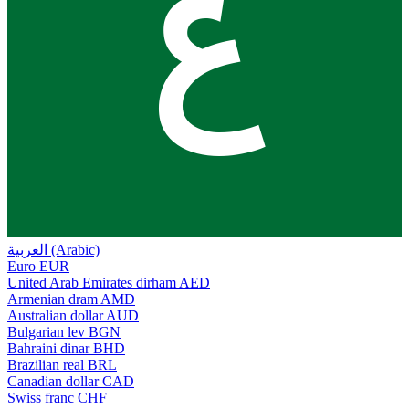
ع
العربية (Arabic)
Euro
EUR
United Arab Emirates dirham
AED
Armenian dram
AMD
Australian dollar
AUD
Bulgarian lev
BGN
Bahraini dinar
BHD
Brazilian real
BRL
Canadian dollar
CAD
Swiss franc
CHF