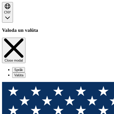
CNY
Valoda un valūta
Close modal
Språk
Valūta