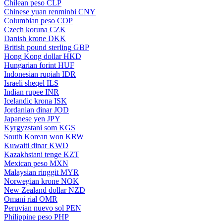
Chilean peso
CLP
Chinese yuan renminbi
CNY
Columbian peso
COP
Czech koruna
CZK
Danish krone
DKK
British pound sterling
GBP
Hong Kong dollar
HKD
Hungarian forint
HUF
Indonesian rupiah
IDR
Israeli sheqel
ILS
Indian rupee
INR
Icelandic krona
ISK
Jordanian dinar
JOD
Japanese yen
JPY
Kyrgyzstani som
KGS
South Korean won
KRW
Kuwaiti dinar
KWD
Kazakhstani tenge
KZT
Mexican peso
MXN
Malaysian ringgit
MYR
Norwegian krone
NOK
New Zealand dollar
NZD
Omani rial
OMR
Peruvian nuevo sol
PEN
Philippine peso
PHP