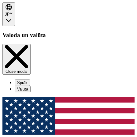
JPY
Valoda un valūta
Close modal
Språk
Valūta