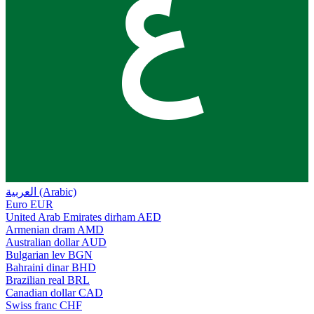
ع
العربية (Arabic)
Euro
EUR
United Arab Emirates dirham
AED
Armenian dram
AMD
Australian dollar
AUD
Bulgarian lev
BGN
Bahraini dinar
BHD
Brazilian real
BRL
Canadian dollar
CAD
Swiss franc
CHF