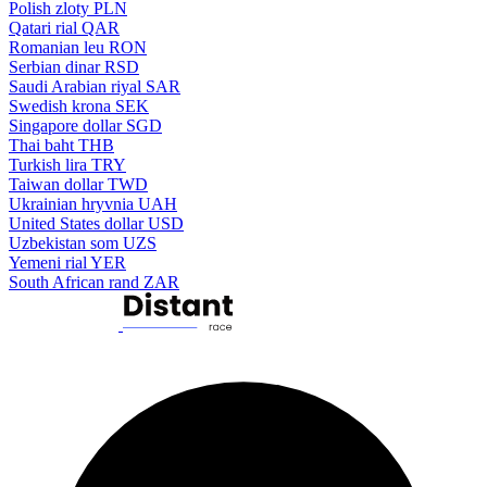
Polish zloty
PLN
Qatari rial
QAR
Romanian leu
RON
Serbian dinar
RSD
Saudi Arabian riyal
SAR
Swedish krona
SEK
Singapore dollar
SGD
Thai baht
THB
Turkish lira
TRY
Taiwan dollar
TWD
Ukrainian hryvnia
UAH
United States dollar
USD
Uzbekistan som
UZS
Yemeni rial
YER
South African rand
ZAR