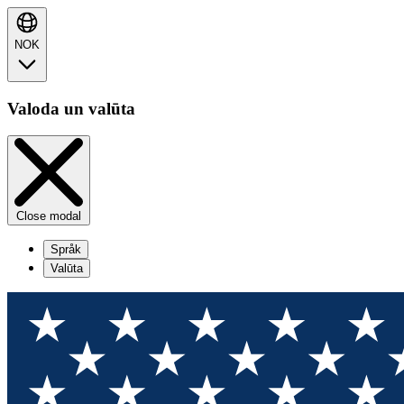
NOK
Valoda un valūta
Close modal
Språk
Valūta