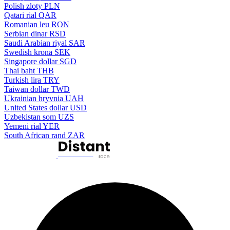
Polish zloty
PLN
Qatari rial
QAR
Romanian leu
RON
Serbian dinar
RSD
Saudi Arabian riyal
SAR
Swedish krona
SEK
Singapore dollar
SGD
Thai baht
THB
Turkish lira
TRY
Taiwan dollar
TWD
Ukrainian hryvnia
UAH
United States dollar
USD
Uzbekistan som
UZS
Yemeni rial
YER
South African rand
ZAR