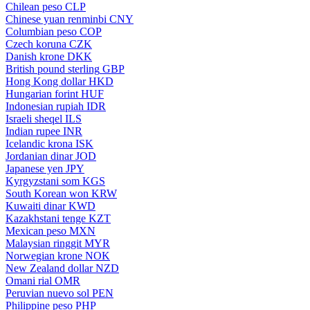
Chilean peso
CLP
Chinese yuan renminbi
CNY
Columbian peso
COP
Czech koruna
CZK
Danish krone
DKK
British pound sterling
GBP
Hong Kong dollar
HKD
Hungarian forint
HUF
Indonesian rupiah
IDR
Israeli sheqel
ILS
Indian rupee
INR
Icelandic krona
ISK
Jordanian dinar
JOD
Japanese yen
JPY
Kyrgyzstani som
KGS
South Korean won
KRW
Kuwaiti dinar
KWD
Kazakhstani tenge
KZT
Mexican peso
MXN
Malaysian ringgit
MYR
Norwegian krone
NOK
New Zealand dollar
NZD
Omani rial
OMR
Peruvian nuevo sol
PEN
Philippine peso
PHP