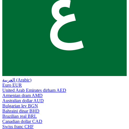
ع
العربية (Arabic)
Euro
EUR
United Arab Emirates dirham
AED
Armenian dram
AMD
Australian dollar
AUD
Bulgarian lev
BGN
Bahraini dinar
BHD
Brazilian real
BRL
Canadian dollar
CAD
Swiss franc
CHF