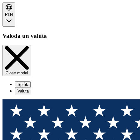
PLN
Valoda un valūta
Close modal
Språk
Valūta